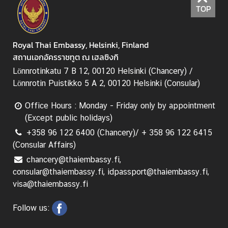
TOP
M
e
s
Royal Thai Embassy, Helsinki, Finland
s
สถานเอกอัครราชทูต ณ เฮลซิงกิ
a
g
Lönnrotinkatu 7 B 12, 00120 Helsinki (Chancery) /
e
Lönnrotin Puistikko 5 A 2, 00120 Helsinki (Consular)
N
Office Hours : Monday - Friday only by appointment
e
(Except public holidays)
w
+358 96 122 6400 (Chancery)/ + 358 96 122 6415
s
(Consular Affairs)
a
chancery@thaiembassy.fi,
n
consular@thaiembassy.fi, idpassport@thaiembassy.fi,
d
visa@thaiembassy.fi
A
c
Follow us:
t
i