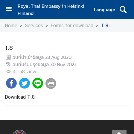
Royal Thai Embassy in Helsinki,
Language
Finland
H
Home
Services
Forms for download
T.8
o
m
e
T.8
A
วันที่นำเข้าข้อมูล
23 Aug 2020
m
วันที่ปรับปรุงข้อมูล
30 Nov 2022
b
4,158
view
a
s
s
a
Download T.8
d
o
r
'
s