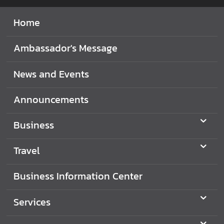
v
Home
i
t
i
Ambassador's Message
e
s
News and Events
Announcements
B
u
Business
s
i
Travel
n
e
s
Business Information Center
s
Services
T