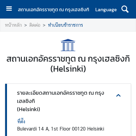
สถานเอกอัครราชทูต ณ กรุงเฮลซิงกิ
Language
ห
หน้าหลัก
ติดต่อ
ทำเนียบข้าราชการ
น้
า
แ
ร
สถานเอกอัครราชทูต ณ กรุงเฮลซิงกิ
ก
(Helsinki)
ส
า
ร
รายละเอียดสถานเอกอัครราชทูต ณ กรุง
จ
เฮลซิงกิ
า
(Helsinki)
ก
เ
ที่ตั้ง
อ
Bulevardi 14 A, 1st Floor 00120 Helsinki
ก