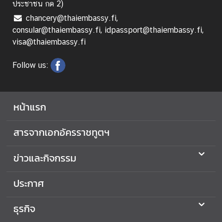
ประชาชน กด 2)
chancery@thaiembassy.fi,
บ
consular@thaiembassy.fi, idpassport@thaiembassy.fi,
ริ
visa@thaiembassy.fi
ก
า
Follow us:
ร
ป
หน้าแรก
ร
ะ
สารจากเอกอัครราชทูตฯ
ก
า
ข่าวและกิจกรรม
ศ
ประกาศ
ติ
ด
ธุรกิจ
ต่
อ