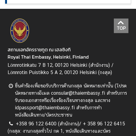
เ
ท
ค
TOP
โ
น
โ
สถานเอกอัครราชทูต ณ เฮลซิงกิ
ล
Royal Thai Embassy, Helsinki, Finland
ยี
Lönnrotinkatu 7 B 12, 00120 Helsinki (สำนักงาน) /
แ
Lönnrotin Puistikko 5 A 2, 00120 Helsinki (กงสุล)
ล
ะ
ยื่นคำร้องเพื่อขอรับบริการด้านกงสุล นัดหมายเท่านั้น (โปรด
น
นัดหมายทางอีเมล consular@thaiembassy.fi สำหรับการ
วั
รับรองเอกสารหรือเรื่องร้องเรียนทางกงสุล และทาง
ต
idpassport@thaiembassy.fi สำหรับการทำ
ก
หนังสือเดินทาง/บัตรประชาชน
ร
+358 96 122 6400 (สำนักงาน)/ + 358 96 122 6415
ร
(กงสุล: งานกงสุลทั่วไป กด 1, หนังสือเดินทางและบัตร
ม