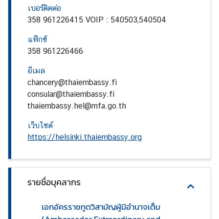
เบอร์ติดต่อ
อั
358 961226415 VOIP : 540503,540504
ค
ร
แฟ็กซ์
ร
358 961226466
า
ช
อีเมล
ทู
chancery@thaiembassy.fi
ต
consular@thaiembassy.fi
ฯ
thaiembassy.hel@mfa.go.th
ข่
เว็บไซต์
า
https://helsinki.thaiembassy.org
ว
แ
ล
รายชื่อบุคลากร
ะ
กิ
จ
เอกอัครราชทูตวิสามัญผู้มีอำนาจเต็ม
ก