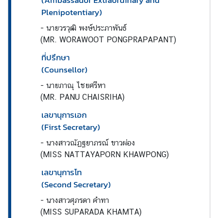
(Ambassador Extraordinary and
ร
Plenipotentiary)
ร
-
นายวรวุฒิ พงษ์ประภาพันธ์
ม
(MR. WORAWOOT PONGPRAPAPANT)
ที่ปรึกษา
ธุ
(Counsellor)
ร
-
นายภาณุ ไชยศรีหา
กิ
(MR. PANU CHAISRIHA)
จ
เลขานุการเอก
(First Secretary)
ท่
อ
-
นางสาวณัฏฐยาภรณ์ ขาวผ่อง
ง
(MISS NATTAYAPORN KHAWPONG)
เ
เลขานุการโท
ที่
(Second Secretary)
ย
ว
-
นางสาวศุภรดา คำทา
(MISS SUPARADA KHAMTA)